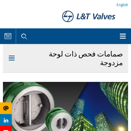
English
صمامات فحص ذات لوحة
مزدوجة