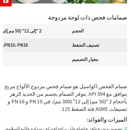
صمامات فحص ذات لوحة مزدوجة
الحجم
2 "إلى 12" (50 مم إلى 300 مم)
تصنيف الضغط
PN10، PN16، الفئة 125
معيار التصميم
صمام الفحص اكواسيل هو صمام فحص مزدوج الألواح مريح
يتوافق مع API 594. يتوفر الصمام بجسم من الحديد الزهر
بأحجام 2 "(50 مم) إلى 12" (300 مم)، في PN 10 و PN 16 و
تصنيفات ASME فئة الضغط 125.
الميزات والفوائد:
تصميم بدون حواجز حاصلة على براءة اختراع - سدادة عالية السلامة،