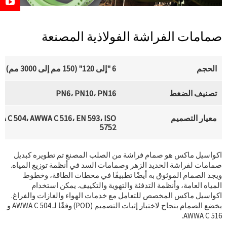
صمامات الفراشة الفولاذية المصنعة
الحجم
6 "إلى 120" (150 مم إلى 3000 مم)
تصنيف الضغط
PN6، PN10، PN16
معيار التصميم
 C 504، AWWA C 516، EN 593، ISO
5752
اكواسيل ماكس هو صمام فراشة من الصلب المصنع تم تطويره كبديل
صمامات لفراشة الحديد الزهر وصمامات السد في أنظمة توزيع المياه.
ويجد الصمام الموثوق به أيضًا تطبيقًا في محطات الطاقة، وخطوط
المياه العامة، وأنظمة التدفئة والتهوية والتكييف. يمكن استخدام
اكواسيل ماكس المخصص للتعامل مع خدمات الهواء والغازات والفراغ.
يخضع الصمام بنجاح لاختبار إثبات التصميم (POD) وفقًا لـ AWWA C 504 و
AWWA C 516.