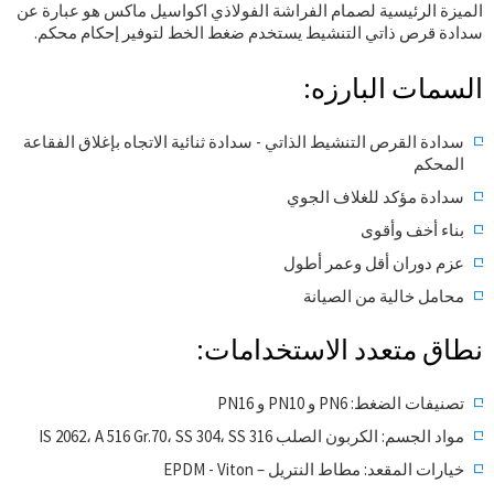
الميزة الرئيسية لصمام الفراشة الفولاذي اكواسيل ماكس هو عبارة عن
سدادة قرص ذاتي التنشيط يستخدم ضغط الخط لتوفير إحكام محكم.
السمات البارزه:
سدادة القرص التنشيط الذاتي - سدادة ثنائية الاتجاه بإغلاق الفقاعة
المحكم
سدادة مؤكد للغلاف الجوي
بناء أخف وأقوى
عزم دوران أقل وعمر أطول
محامل خالية من الصيانة
نطاق متعدد الاستخدامات:
تصنيفات الضغط: PN6 و PN10 و PN16
مواد الجسم: الكربون الصلب IS 2062، A 516 Gr.70، SS 304، SS 316
خيارات المقعد: مطاط النتريل – EPDM - Viton