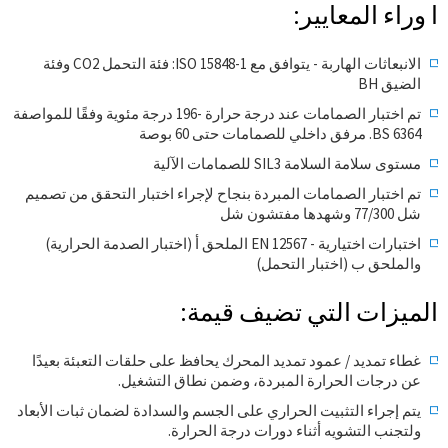
ا وراء المعايير:
الانبعاثات الهاربة - يتوافق مع ISO 15848-1: فئة التحمل CO2 وفئة
الضيق BH
تم اختبار الصمامات عند درجة حرارة -196 درجة مئوية وفقًا للمواصفة
BS 6364. مرفق داخلي للصمامات حتى 60 بوصة
مستوى سلامة السلامة SIL3 للصمامات الآلية
تم اختبار الصمامات المبردة بنجاح لإجراء اختبار التحقق من تصميم
شل 77/300 وشهدها مفتشون شل
اختبارات اختيارية - EN 12567 الملحق أ (اختبار الصدمة الحرارية)
والملحق ب (اختبار التحمل)
الميزات التي تضيف قيمة:
غطاء تمديد / عمود تمديد المحرك يحافظ على حلقات التعبئة بعيدًا
عن درجات الحرارة المبردة، وضمن نطاق التشغيل.
يتم إجراء التثبيت الحراري على الجسم والسدادة لضمان ثبات الأبعاد
ولتجنب التشويه أثناء دورات درجة الحرارة.