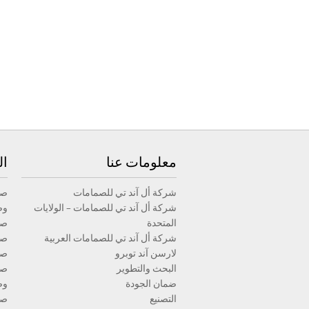
معلومات عنا
ال
شركة أل آند تي للصمامات
صم
شركة أل آند تي للصمامات – الولايات
وص
المتحدة
صم
شركة أل آند تي للصمامات العربية
صم
لارسن آند توبرو
صم
البحث والتطوير
صم
ضمان الجودة
وص
التصنيع
صم