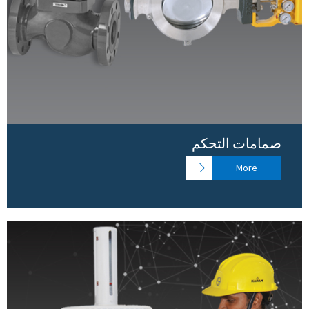
صمامات التحكم
More