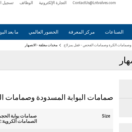
ContactUs@Lntvalves.com
التجارة الإلكترونية
الوظائف
تسجيل ا
الصناعات
مركز المعرفة
الحضور العالمي
ما بعد البيع
ntvalves.com
 وصمامات الكرة وصمامات الفحص – قفل بمزلاج
مخدات مغلقة - الانصهار
هار
صمامات البوابة المسدودة وصمامات ال
Size
صمامات بوابة الحجم: 2 "إلى 24" (50 مم إلى 600
الصمامات الكروية: 2 إلى 12 بوصة (50 مم إلى 300 مم)