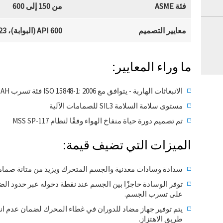
فئة ASME
من 150 إلى 600
معايير التصميم
API 600 (البوابة)، API 623 (الكرة)، MSS SP-117
ما وراء المعايير:
الانبعاثات الهاربة - يتوافق مع ISO 15848-1: 2006 فئة تسرب AH
مستوى سلامة السلامة SIL3 للصمامات الآلية
تم تصميم دورة حياة منفاخ الهواء وفقًا لنظام MSS SP-117
الميزات التي تضيف قيمة:
سدادة وسادات معدنية والجسم المتحرك ويزيد من متانة صماما
توفر الوسادة حاجزًا بين الجسم عند نقطة دخوله عبر حدود ال
على تسرب الجسم.
يتم توفير جهاز مضاد للدوران في غطاء المحرك لضمان عدم انحنا
طريق الاهتزاز.