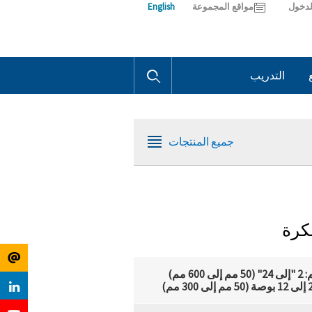
لدخول
مواقع المجموعة
English
التدريب
ContactUs@L
التجارة
الوظائف
Login
الإلكترونية
Links
جميع المنتجات
كرة
 مم)