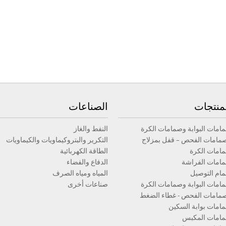
منتجات
الصناعات
امات البوابة وصمامات الكرة
النفط والغاز
مامات الفحص – قفل بمزلاج
التكرير والبتروكيماويات والكيماويات
امات الكرة
الطاقة الكهربائية
امات الفراشة
الدفاع والفضاء
ام التوصيل
المياه ومياه الصرف
امات البوابة وصمامات الكرة
صناعات أخرى
مامات الفحص - غطاء الضغط
امات بوابة السكين
امات المكبس