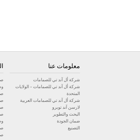
معلومات عنا
ال
شركة أل آند تي للصمامات
صم
شركة أل آند تي للصمامات – الولايات
وص
المتحدة
صم
شركة أل آند تي للصمامات العربية
صم
لارسن آند توبرو
صم
البحث والتطوير
صم
ضمان الجودة
وص
التصنيع
صم
صم