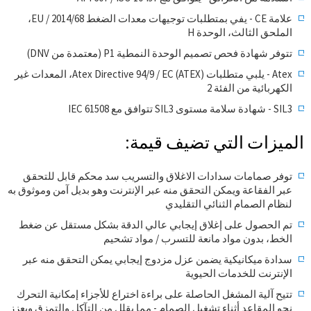
علامة CE - يفي بمتطلبات توجيهات معدات الضغط 2014/68 / EU،
الملحق الثالث، الوحدة H
تتوفر شهادة فحص تصميم الوحدة النمطية P1 (معتمدة من DNV)
Atex - يلبي متطلبات Atex Directive 94/9 / EC (ATEX)، المعدات غير
الكهربائية من الفئة 2
SIL3 - شهادة سلامة مستوى SIL3 تتوافق مع IEC 61508
الميزات التي تضيف قيمة:
توفر صمامات سدادات الاغلاق والتسريب سد محكم قابل للتحقق
عبر الفقاعة ويمكن التحقق منه عبر الإنترنت وهو بديل آمن وموثوق به
لنظام الصمام الثنائي التقليدي
تم الحصول على إغلاق إيجابي عالي الدقة بشكل مستقل عن ضغط
الخط، بدون مواد مانعة للتسرب / مواد تشحيم
سدادة ميكانيكية يضمن عزل مزدوج إيجابي يمكن التحقق منه عبر
الإنترنت للخدمات الحيوية
تتيح آلية المشغل الحاصلة على براءة اختراع للأجزاء إمكانية التحرك
نحو المقاعد أثناء تشغيل الصمام - مما يقلل من التآكل والتمزق ويعزز